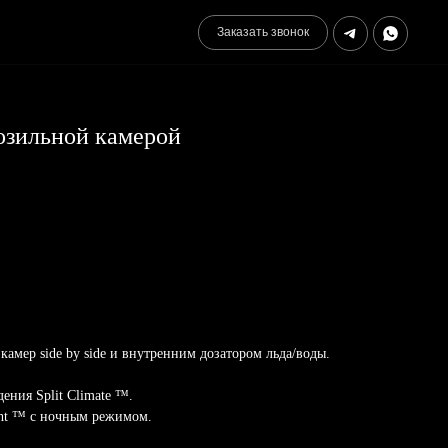
Заказать звонок
озильной камерой
амер side by side и внутренним дозатором льда/воды.
ения Split Climate ™.
ght ™ с ночным режимом.