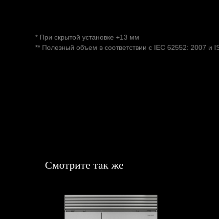
Общий объем холодильника (л) 485
Общий объем морозильной камеры (л)** 272
* При скрытой установке +13 мм
** Полезный объем в соответствии с IEC 62552: 2007 и 
Техническая информация
Класс энергопотребления E
Потребление энергии (кВтч / год) 377
Номинальный децибел, дБ (А) 35
Напряжение (В) 220-240
Подключенная нагрузка (А) 2,0
Частота (Гц) 50/60
Смотрите так же