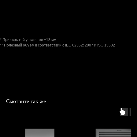
Габариты
Ширина (мм) 1219
Высота (мм) 2134
Глубина (мм) 610
Общий объем холодильника (л) 654
Общий объем морозильной камеры (л)** 237
* При скрытой установке +13 мм
** Полезный объем в соответствии с IEC 62552: 2007 и ISO 15502
Техническая информация
Класс энергопотребления E
Потребление энергии (кВтч/год) 416
Номинальный децибел, дБ (А) 35
Напряжение (В) 220-240
Значение подключения (А) 1,9
Частота (Гц) 50/60
Смотрите так же