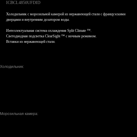
ICBCL4850UFDID
Холодильник с морозильной камерой из нержавеющей стали с французскими
дверцами и внутренним дозатором воды.
Интеллектуальная система охлаждения Split Climate ™.
Светодиодная подсветка ClearSight ™ с ночным режимом.
Вставки из нержавеющей стали.
Особенности
Габариты
Техническая информация
Особенности
Холодильник:
6 регулируемых стеклянных полок
4 выдвижных ящика со съемными перегородками
2 стационарных и 4 регулируемых дверных ящика
2 откидных отделения для молочных продуктов
Система очистки воздуха
Внутренний дозатор воды
Морозильная камера:
Выдвижной ящик с выдвижной корзиной для морозильной камеры
Автоматический ледогенератор со съемным контейнером для льда
Система фильтрации воды