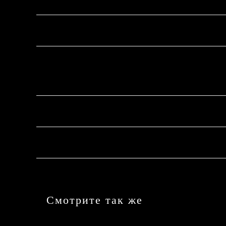
Особенности
Винные стеллажи (количество): 9
Доступные ручки: Трубчатые и PRO
2 температурные зоны
Габариты
Техническая информация
Смотрите так же