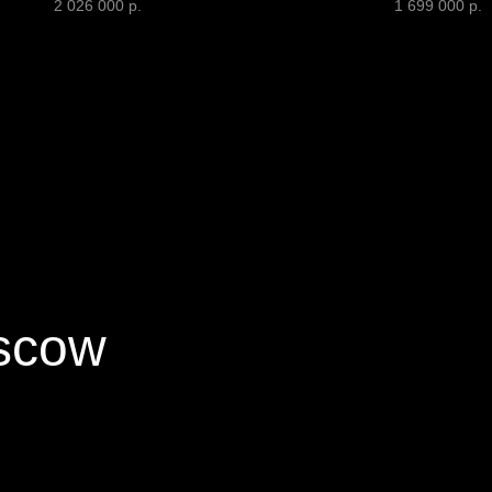
2 026 000
р.
1 699 000
р.
scow